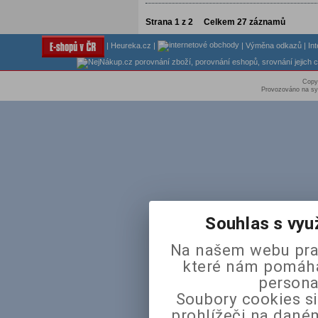
Strana
1
z
2
Celkem
27
záznamů
|
Heureka.cz
|
|
Výměna odkazů
|
In
Copy
Provozováno na sy
Souhlas s vyu
Na našem webu pra
které nám pomáhaj
persona
Soubory cookies si
prohlížeči na daném