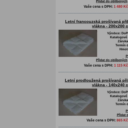
Přidat do oblíbených
Vaše cena s DPH:
1 480 Kč
Letní francouzská prošívaná při
vlákna - 200x200 
Výrobce:
DoPa
Katalogové 
Záruka
Termín d
Hmot
P
Přidat do oblíbených
Vaše cena s DPH:
1 115 Kč
Letní prodloužená prošívaná př
vlákna - 140x240 
Výrobce:
DoPa
Katalogové 
Záruka
Termín d
P
Přidat 
Vaše cena s DPH:
865 Kč