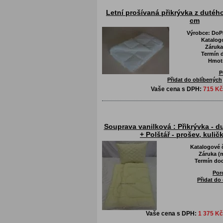
Letní prošívaná přikrývka z dutéh
cm
Výrobce:
DoPa
Katalog
Záruka
Termín d
Hmot
P
Přidat do oblíbených
Vaše cena s DPH:
715 Kč
Souprava vanilková : Přikrývka - d
+ Polštář - prošev, kulič
Katalogové 
Záruka (
Termín dod
Por
Přidat do
Vaše cena s DPH:
1 375 Kč