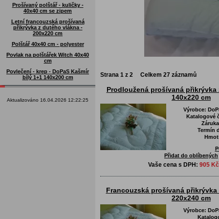
Prošívaný polštář - kuličky -
40x40 cm se zipem
Letní francouzská prošívaná
přikrývka z dutého vlákna -
200x220 cm
Polštář 40x40 cm - polyester
Povlak na polštářek Witch 40x40
cm
Povlečení - krep - DoPaS Kašmír
Strana
1
z
2
Celkem
27
záznamů
bílý 1+1 140x200 cm
Prodloužená prošívaná přikrývka 
140x220 cm
Aktualizováno 16.04.2026 12:22:25
Výrobce:
DoPa
Katalogové č
Záruka
Termín d
Hmot
P
Přidat do oblíbených
Vaše cena s DPH:
905 Kč
Francouzská prošívaná přikrývka 
220x240 cm
Výrobce:
DoPa
Katalog