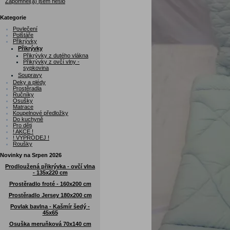
Zapomněl(a) jsem heslo
Kategorie
Povlečení
Polštáře
Přikrývky
Přikrývky
Přikrývky z dutého vlákna
Přikrývky z ovčí vlny -
sypkovina
Soupravy
Deky a plédy
Prostěradla
Ručníky
Osušky
Matrace
Koupelnové předložky
Do kuchyně
Pro děti
! AKCE !
! VÝPRODEJ !
Roušky
Novinky na Srpen 2026
Prodloužená přikrývka - ovčí vlna
- 135x220 cm
Prostěradlo froté - 160x200 cm
Prostěradlo Jersey 180x200 cm
Povlak bavlna - Kašmír šedý -
45x65
Osuška meruňková 70x140 cm