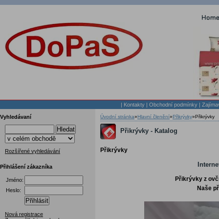
|
Kontakty
|
Obchodní podmínky
|
Zajíma
Vyhledávaní
Úvodní stránka
»
Hlavní členění
»
Přikrývky
»
Přikrývky
Hledat
Přikrývky - Katalog
Přikrývky
Rozšířené vyhledávání
Interne
Přihlášení zákazníka
Přikrývky z ovčí
Jméno:
Naše př
Heslo:
Přihlásit
Nová registrace