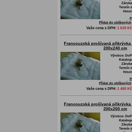
Záruka
Termín d
Hmot
P
Přidat do oblíbených
Vaše cena s DPH:
1 620 Kč
Francouzská prošívaná přikrývka 
200x240 cm
Výrobce:
DoPa
Katalog
Záruka
Termín d
Hmot
P
Přidat do oblíbených
Vaše cena s DPH:
1 480 Kč
Francouzská prošívaná přikrývka 
200x200 cm
Výrobce:
DoPa
Katalog
Záruka
Termín d