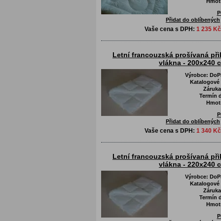
Hmot
P
Přidat do oblíbených
Vaše cena s DPH:
1 235 Kč
Letní francouzská prošívaná při
vlákna - 200x240 
Výrobce:
DoPa
Katalogové 
Záruka
Termín d
Hmot
P
Přidat do oblíbených
Vaše cena s DPH:
1 340 Kč
Letní francouzská prošívaná při
vlákna - 220x240 
Výrobce:
DoPa
Katalogové 
Záruka
Termín d
Hmot
P