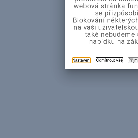
webová stránka fun
se přizpůsob
Blokování některých
na vaši uživatelsk
také nebudeme 
nabídku na zák
Nastavení
Odmítnout vše
Přij