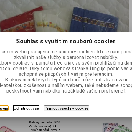
Souhlas s využitím souborů cookies
našem webu pracujeme se soubory cookies, které nám pomá
zkvalitnit naše služby a personalizovat nabídky.
bory cookies si pamatují, co a jak ve svém prohlížeči na d
řízení děláte. Díky tomu webová stránka funguje podle vás a
schopná se přizpůsobit vašim preferencím.
Blokování některých typů souborů může mít vliv na vaši
ivatelskou zkušenost s naším webem, také nebudeme scho
poskytnout vám nabídku na základě vašich preferencí.
Celkem
4
záznamů
avení
Odmítnout vše
Přijmout všechny cookies
čník Kočka 50x30cm
Dětský ručník Fotbali
Katalogové číslo:
DRK
Záruka (měsíců):
24
Termín dodání (dny):
7