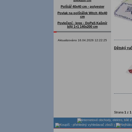
200x220 cm
Polštář 40x40 cm - polyester
Povlak na polštářek Witch 40x40
cm
Povlečení - krep - DoPaS Kašmír
bílý 1+1 140x200 cm
Aktualizováno 16.04.2026 12:22:25
Dětský ru
Strana
1
z
1
|