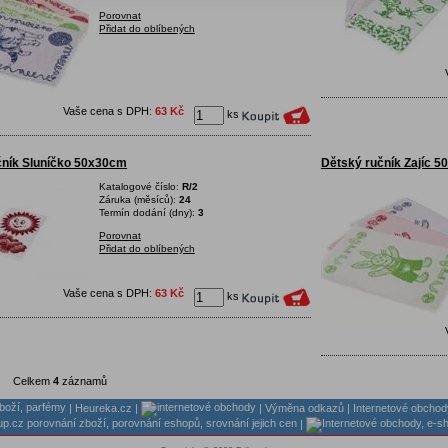
Porovnat
Přidat do oblíbených
Vaše cena s DPH:
63 Kč
ks
čník Sluníčko 50x30cm
Dětský ručník Zajíc 
Katalogové číslo:
R/2
Záruka (měsíců):
24
Termín dodání (dny):
3
Porovnat
Přidat do oblíbených
Vaše cena s DPH:
63 Kč
ks
Celkem
4
záznamů
|
Heureka.cz
|
|
Výměna odkazů
|
Internetové obchod
|