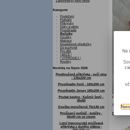
Zapomněl(a) jsem heslo
Kategorie
Povlečení
Polštáře
Přikrývky
Deky a plédy
Prostěradla
Ručníky
Osušky
Matrace
Koupelnové předložky
Do kuchyně
Na 
Pro děti
! AKCE !
! VÝPRODEJ !
Sou
Roušky
za
Novinky na Srpen 2026
Prodloužená přikrývka - ovčí vlna
- 135x220 cm
už
Prostěradlo froté - 160x200 cm
Prostěradlo Jersey 180x200 cm
Povlak bavlna - Kašmír šedý -
Řadit podle:
45x65
Strana
1
z
1
Nast
Osuška meruňková 70x140 cm
Prošívaný polštář - kuličky -
Dětský ru
40x40 cm se zipem
Letní francouzská prošívaná
přikrývka z dutého vlákna -