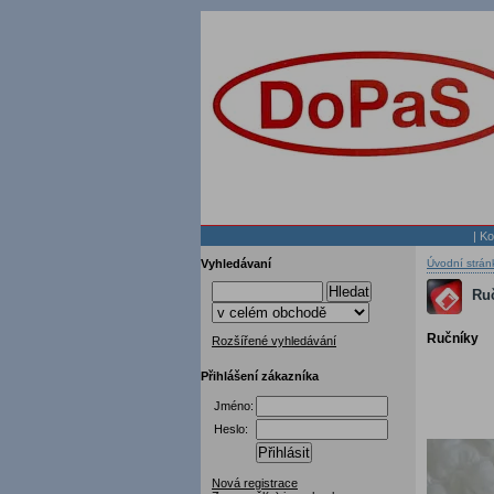
|
Ko
Vyhledávaní
Úvodní strán
Hledat
Ruč
Ručníky
Rozšířené vyhledávání
Přihlášení zákazníka
Jméno:
Heslo:
Přihlásit
Nová registrace