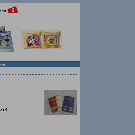
kies
ostí.