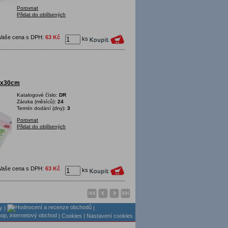
Porovnat
Přidat do oblíbených
Vaše cena s DPH:
63 Kč
ks
50x30cm
Katalogové číslo:
DR
Záruka (měsíců):
24
Termín dodání (dny):
3
Porovnat
Přidat do oblíbených
Vaše cena s DPH:
63 Kč
ks
y
|
|
| Cookies
| Nastavení cookies