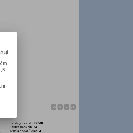
hají
aném
 je
pni
sta 30x50
Katalogové číslo:
DRMH
Záruka (měsíců):
24
Termín dodání (dny):
3