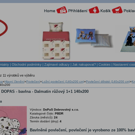
ntakty
|
Obchodní podmínky
|
Zajímavé odkazy
|
Jak nakupovat?
| Cookies
| Nastavení coo
z 11 výrobků ve výběru
ka
»
Hlavní členění
»
Povlečení
»
Ložní povlečení (140x200 cm)
»
Povlečení dětské (140x200 cm)
»
Kr
140x200
 DOPAS - bavlna - Dalmatin růžový 1+1 140x200
Výrobce:
DoPaS Dobrovolný s.r.o.
Katalogové číslo:
PBDR
Záruka (měsíců):
24
Termín dodání (dny):
4
Bavlněné povlečení, povlečení je vyrobeno ze 100% bav