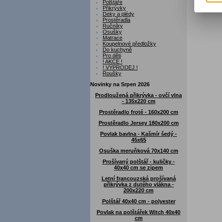
Polštáře
Přikrývky
Deky a plédy
Prostěradla
Ručníky
Osušky
Matrace
Koupelnové předložky
Do kuchyně
Pro děti
! AKCE !
! VÝPRODEJ !
Roušky
Novinky na Srpen 2026
Prodloužená přikrývka - ovčí vlna
- 135x220 cm
Prostěradlo froté - 160x200 cm
Prostěradlo Jersey 180x200 cm
Povlak bavlna - Kašmír šedý -
45x65
Osuška meruňková 70x140 cm
Prošívaný polštář - kuličky -
40x40 cm se zipem
Letní francouzská prošívaná
přikrývka z dutého vlákna -
200x220 cm
Polštář 40x40 cm - polyester
Povlak na polštářek Witch 40x40
cm