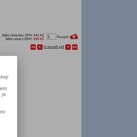
Vaše cena bez DPH:
441 Kč
Vaše cena s DPH:
534 Kč
O úroveň výš
hají
aném
 je
pni