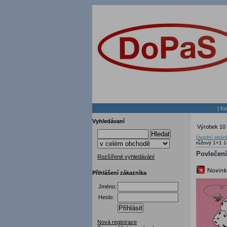
|
Ko
Vyhledávaní
Výrobek 10 
Hledat
Úvodní strán
růžový 1+1 
Povlečení
Rozšířené vyhledávání
Přihlášení zákazníka
Jméno:
Heslo:
Přihlásit
Nová registrace