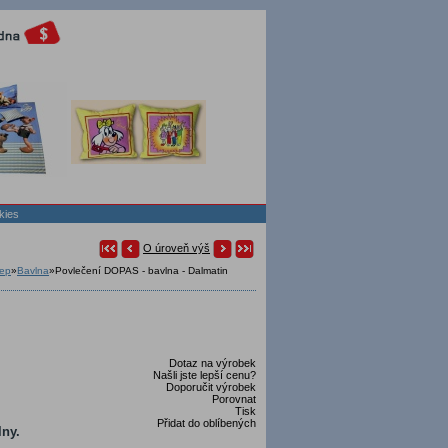
kies
O úroveň výš
ep
»
Bavlna
»
Povlečení DOPAS - bavlna - Dalmatin
Dotaz na výrobek
Našli jste lepší cenu?
Doporučit výrobek
Porovnat
Tisk
Přidat do oblíbených
lny.