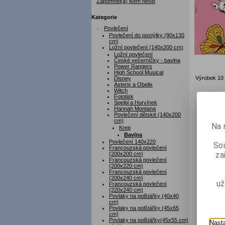
Zapomněl(a) jsem heslo
Kategorie
Povlečení
Povlečení do postýlky (90x130
cm)
Ložní povlečení (140x200 cm)
Ložní povlečení
České večerníčky - bavlna
Power Rangers
High School Musical
Výrobek 10 
Disney
Asterix a Obelix
Witch
Fototisk
Spejbl a Hurvínek
Hannah Montana
Povlečení dětské (140x200
cm)
Na 
Krep
Bavlna
Povlečení 140x220
Sou
Francouzská povlečení
za
(200x200 cm)
Francouzská povlečení
(200x220 cm)
Francouzská povlečení
(200x240 cm)
už
Francouzská povlečení
(220x240 cm)
Povlaky na polštářky (40x40
cm)
Povlaky na polštářky (45x65
cm)
Povlaky na polštářky(45x55 cm)
Nast