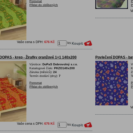
Porovnat
P
Přidat do oblíbených
P
V
Vaše cena s DPH:
676 Kč
ks
DOPAS - krep - Žirafky oranžové 1+1 140x200
Povlečení DOPAS - ba
Výrobce:
DoPaS Dobrovolný s.r.o.
V
Katalogové číslo:
PKZO140x200
K
Záruka (měsíců):
24
Z
Termín dodání (dny):
7
T
Porovnat
P
Přidat do oblíbených
P
V
Vaše cena s DPH:
676 Kč
ks