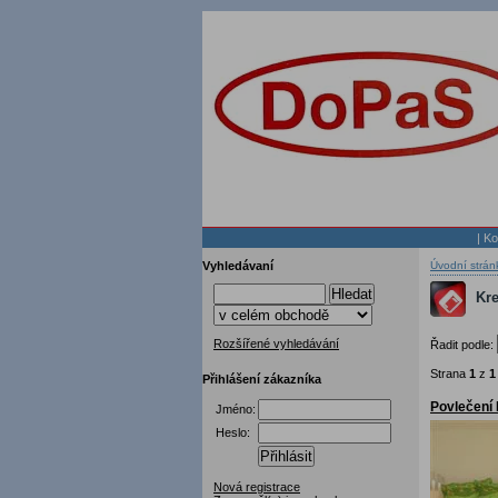
|
Ko
Vyhledávaní
Úvodní strán
Hledat
Kre
Rozšířené vyhledávání
Řadit podle:
Strana
1
z
1
Přihlášení zákazníka
Povlečení 
Jméno:
Heslo:
Přihlásit
Nová registrace