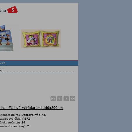
kies
ep
lna - Fialové zvířátka 1+1 140x200cm
ýrobce:
DoPaS Dobrovolný s.r.o.
atalogové číslo:
PBFZ
áruka (měsíců):
24
ermín dodání (dny):
7