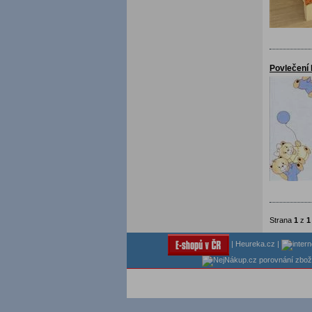
Povlečení 
Strana
1
z
1
|
Heureka.cz
|