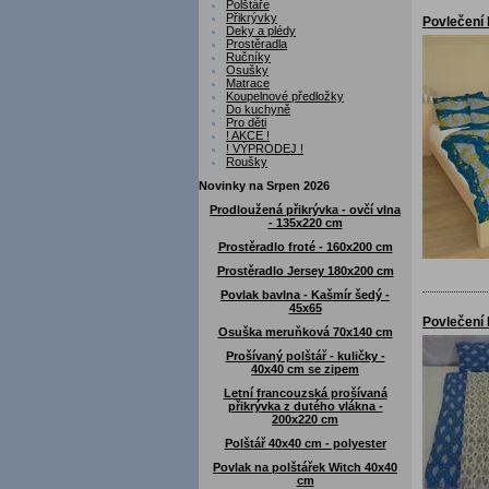
Polštáře
Přikrývky
Povlečení 
Deky a plédy
Prostěradla
Ručníky
Osušky
Matrace
Koupelnové předložky
Do kuchyně
Pro děti
! AKCE !
! VÝPRODEJ !
Roušky
Novinky na Srpen 2026
Prodloužená přikrývka - ovčí vlna
- 135x220 cm
Prostěradlo froté - 160x200 cm
Prostěradlo Jersey 180x200 cm
Povlak bavlna - Kašmír šedý -
45x65
Povlečení 
Osuška meruňková 70x140 cm
Prošívaný polštář - kuličky -
40x40 cm se zipem
Letní francouzská prošívaná
přikrývka z dutého vlákna -
200x220 cm
Polštář 40x40 cm - polyester
Povlak na polštářek Witch 40x40
cm