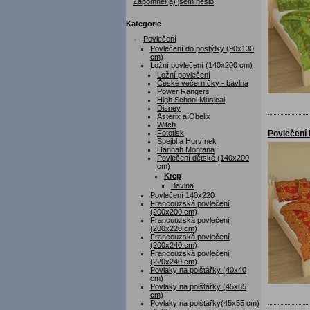
Zapomněl(a) jsem heslo
Kategorie
Povlečení
Povlečení do postýlky (90x130
cm)
Ložní povlečení (140x200 cm)
Ložní povlečení
České večerníčky - bavlna
Power Rangers
High School Musical
Disney
Asterix a Obelix
Witch
Fototisk
Povlečení 
Spejbl a Hurvínek
Hannah Montana
Povlečení dětské (140x200
cm)
Krep
Bavlna
Povlečení 140x220
Francouzská povlečení
(200x200 cm)
Francouzská povlečení
(200x220 cm)
Francouzská povlečení
(200x240 cm)
Francouzská povlečení
(220x240 cm)
Povlaky na polštářky (40x40
cm)
Povlaky na polštářky (45x65
cm)
Povlaky na polštářky(45x55 cm)