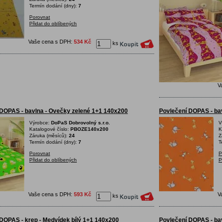
Termín dodání (dny):
7
Porovnat
Přidat do oblíbených
Vaše cena s DPH:
534 Kč
ks
V
 DOPAS - bavlna - Ovečky zelené 1+1 140x200
Povlečení DOPAS - bav
Výrobce:
DoPaS Dobrovolný s.r.o.
V
Katalogové číslo:
PBOZE140x200
K
Záruka (měsíců):
24
Z
Termín dodání (dny):
7
T
Porovnat
P
Přidat do oblíbených
P
Vaše cena s DPH:
593 Kč
V
ks
DOPAS - krep - Medvídek bílý 1+1 140x200
Povlečení DOPAS - ba