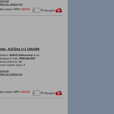
orovnat
řidat do oblíbených
aše cena s DPH:
534 Kč
ks
vlna - Kočička 1+1 140x200
ýrobce:
DoPaS Dobrovolný s.r.o.
atalogové číslo:
PBZ140x200
áruka (měsíců):
24
ermín dodání (dny):
7
orovnat
řidat do oblíbených
aše cena s DPH:
534 Kč
ks