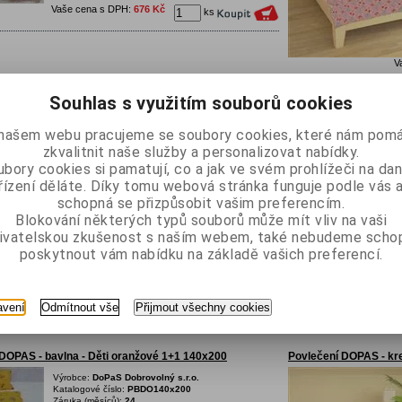
Vaše cena s DPH:
676 Kč
ks
V
Souhlas s využitím souborů cookies
 DOPAS - bavlna - Medvěd v okně 1+1 140x200
Povlečení DOPAS - ba
Výrobce:
DoPaS Dobrovolný s.r.o.
našem webu pracujeme se soubory cookies, které nám pomá
Katalogové číslo:
PBMO140x200
zkvalitnit naše služby a personalizovat nabídky.
Záruka (měsíců):
24
bory cookies si pamatují, co a jak ve svém prohlížeči na d
Termín dodání (dny):
7
řízení děláte. Díky tomu webová stránka funguje podle vás a
Porovnat
Přidat do oblíbených
schopná se přizpůsobit vašim preferencím.
Blokování některých typů souborů může mít vliv na vaši
ivatelskou zkušenost s naším webem, také nebudeme scho
poskytnout vám nabídku na základě vašich preferencí.
Vaše cena s DPH:
534 Kč
ks
avení
Odmítnout vše
Přijmout všechny cookies
V
DOPAS - bavlna - Děti oranžové 1+1 140x200
Povlečení DOPAS - kre
Výrobce:
DoPaS Dobrovolný s.r.o.
Katalogové číslo:
PBDO140x200
Záruka (měsíců):
24