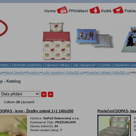
ntakty
|
Obchodní podmínky
|
Zajímavé odkazy
|
Jak nakupovat?
| Cookies
| Nastavení coo
ka
»
Hlavní členění
»
Povlečení
»
Ložní povlečení (140x200 cm)
»
Povlečení dětské (140x200 cm)
»
Kr
p - Katalog
Celkem
19
záznamů
DOPAS - krep - Žirafky zelené 1+1 140x200
Povlečení DOPAS- bav
Výrobce:
DoPaS Dobrovolný s.r.o.
V
Katalogové číslo:
PKZZ140x200
K
Záruka (měsíců):
24
Z
Termín dodání (dny):
7
T