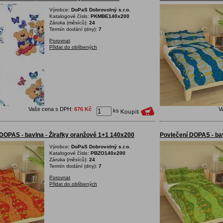
Výrobce:
DoPaS Dobrovolný s.r.o.
Katalogové číslo:
PKMBE140x200
Záruka (měsíců):
24
Termín dodání (dny):
7
Porovnat
Přidat do oblíbených
Vaše cena s DPH:
676 Kč
V
ks
DOPAS - bavlna - Žirafky oranžové 1+1 140x200
Povlečení DOPAS - bav
Výrobce:
DoPaS Dobrovolný s.r.o.
Katalogové číslo:
PBZO140x200
Záruka (měsíců):
24
Termín dodání (dny):
7
Porovnat
Přidat do oblíbených