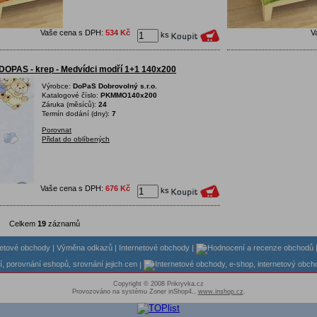
Vaše cena s DPH:
534 Kč
V
ks
DOPAS - krep - Medvídci modří 1+1 140x200
Výrobce:
DoPaS Dobrovolný s.r.o.
Katalogové číslo:
PKMMO140x200
Záruka (měsíců):
24
Termín dodání (dny):
7
Porovnat
Přidat do oblíbených
Vaše cena s DPH:
676 Kč
ks
Celkem
19
záznamů
|
Výměna odkazů
|
Internetové obchody
|
|
Copyright © 2008 Prikryvka.cz
Provozováno na systému Zoner inShop4.,
www.inshop.cz
.