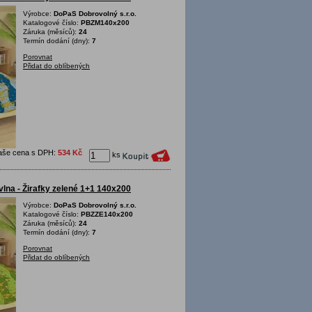
Výrobce:
DoPaS Dobrovolný s.r.o.
Katalogové číslo:
PBZM140x200
Záruka (měsíců):
24
Termín dodání (dny):
7
Porovnat
Přidat do oblíbených
aše cena s DPH:
534 Kč
ks
lna - Žirafky zelené 1+1 140x200
Výrobce:
DoPaS Dobrovolný s.r.o.
Katalogové číslo:
PBZZE140x200
Záruka (měsíců):
24
Termín dodání (dny):
7
Porovnat
Přidat do oblíbených