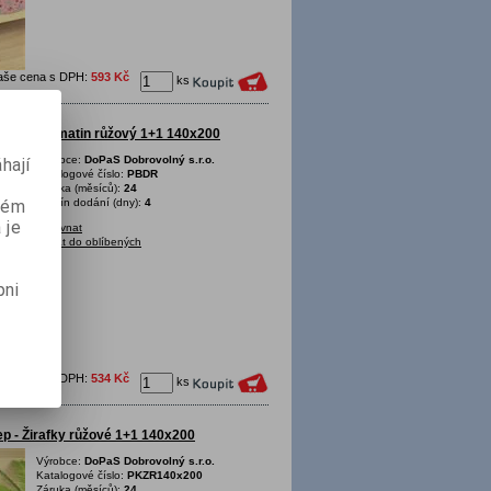
aše cena s DPH:
593 Kč
ks
vlna - Dalmatin růžový 1+1 140x200
Výrobce:
DoPaS Dobrovolný s.r.o.
hají
Katalogové číslo:
PBDR
Záruka (měsíců):
24
aném
Termín dodání (dny):
4
 je
Porovnat
Přidat do oblíbených
pni
aše cena s DPH:
534 Kč
ks
p - Žirafky růžové 1+1 140x200
Výrobce:
DoPaS Dobrovolný s.r.o.
Katalogové číslo:
PKZR140x200
Záruka (měsíců):
24