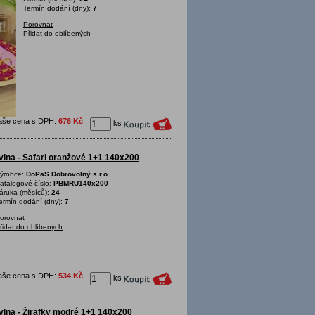
Termín dodání (dny):
7
Porovnat
Přidat do oblíbených
aše cena s DPH:
676 Kč
ks
lna - Safari oranžové 1+1 140x200
ýrobce:
DoPaS Dobrovolný s.r.o.
atalogové číslo:
PBMRU140x200
áruka (měsíců):
24
ermín dodání (dny):
7
orovnat
řidat do oblíbených
aše cena s DPH:
534 Kč
ks
vlna - Žirafky modré 1+1 140x200