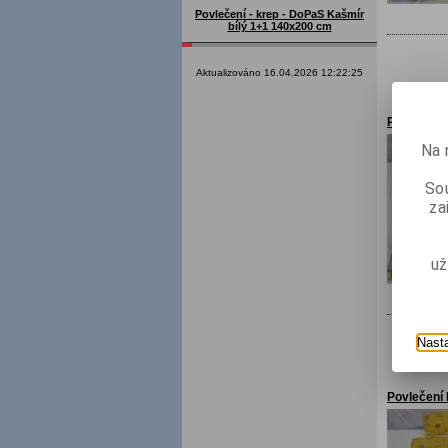
Povlečení - krep - DoPaS Kašmír
bílý 1+1 140x200 cm
Aktualizováno 16.04.2026 12:22:25
Povlečení
Na 
Sou
za
už
Nast
Povlečení 