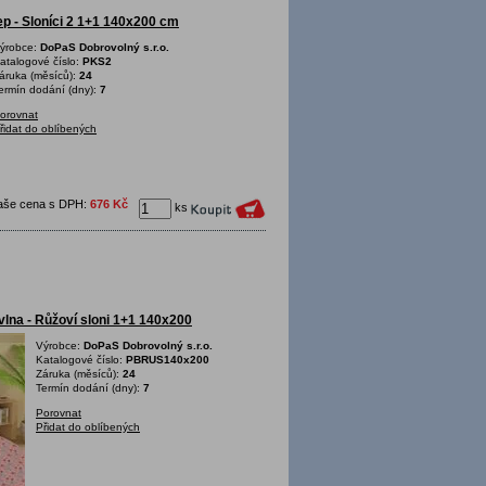
p - Sloníci 2 1+1 140x200 cm
ýrobce:
DoPaS Dobrovolný s.r.o.
atalogové číslo:
PKS2
áruka (měsíců):
24
ermín dodání (dny):
7
orovnat
řidat do oblíbených
aše cena s DPH:
676 Kč
ks
lna - Růžoví sloni 1+1 140x200
Výrobce:
DoPaS Dobrovolný s.r.o.
Katalogové číslo:
PBRUS140x200
Záruka (měsíců):
24
Termín dodání (dny):
7
Porovnat
Přidat do oblíbených