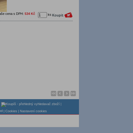
aše cena s DPH:
534 Kč
ks
|
|
| Cookies
| Nastavení cookies