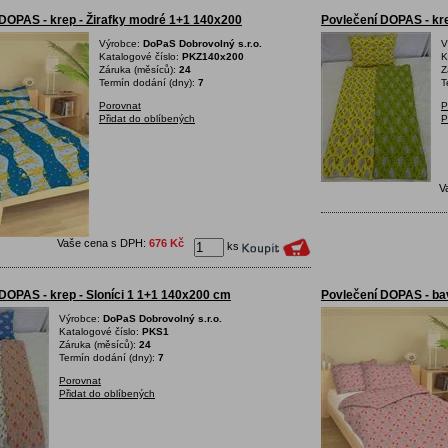
DOPAS - krep - Žirafky modré 1+1 140x200
Povlečení DOPAS - kre
Výrobce:
DoPaS Dobrovolný s.r.o.
V
Katalogové číslo:
PKZ140x200
K
Záruka (měsíců):
24
Z
Termín dodání (dny):
7
T
Porovnat
P
Přidat do oblíbených
P
V
Vaše cena s DPH:
676 Kč
ks
DOPAS - krep - Sloníci 1 1+1 140x200 cm
Povlečení DOPAS - bav
Výrobce:
DoPaS Dobrovolný s.r.o.
Katalogové číslo:
PKS1
Záruka (měsíců):
24
Termín dodání (dny):
7
Porovnat
Přidat do oblíbených