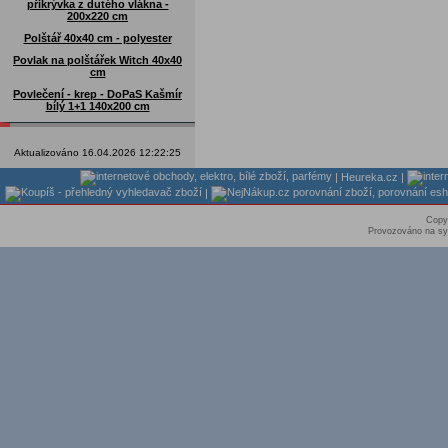
přikrývka z dutého vlákna -
200x220 cm
Polštář 40x40 cm - polyester
Povlak na polštářek Witch 40x40
cm
Povlečení - krep - DoPaS Kašmír
bílý 1+1 140x200 cm
Aktualizováno 16.04.2026 12:22:25
|
Heureka.cz
|
|
Copy
Provozováno na sy