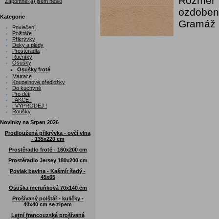
Rozměr :
Zapomněl(a) jsem heslo
ozdoben
Kategorie
Gramáž 
Povlečení
Polštáře
Přikrývky
Deky a plédy
Prostěradla
Ručníky
Osušky
Osušky froté
Matrace
Koupelnové předložky
Do kuchyně
Pro děti
! AKCE !
! VÝPRODEJ !
Roušky
Novinky na Srpen 2026
Prodloužená přikrývka - ovčí vlna
- 135x220 cm
Prostěradlo froté - 160x200 cm
Prostěradlo Jersey 180x200 cm
Povlak bavlna - Kašmír šedý -
45x65
Osuška meruňková 70x140 cm
Prošívaný polštář - kuličky -
40x40 cm se zipem
Letní francouzská prošívaná