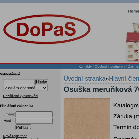
|
Kontakty
|
Obchodní podmínky
|
Zajíma
Vyhledávaní
Úvodní stránka
»
Hlavní čle
Hledat
Osuška meruňková 7
Rozšířené vyhledávání
Katalogov
Přihlášení zákazníka
Jméno:
Záruka (
Heslo:
Termín do
Přihlásit
Nová registrace