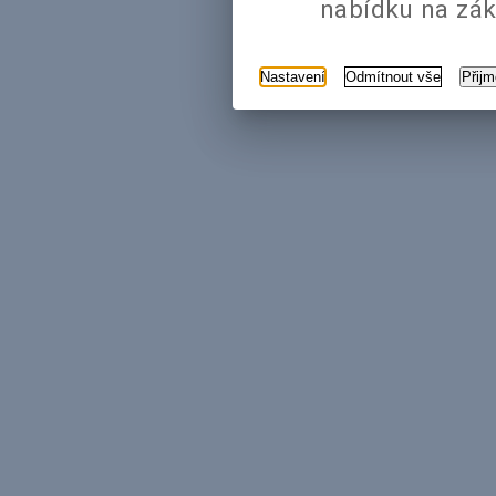
nabídku na zák
Nastavení
Odmítnout vše
Přij