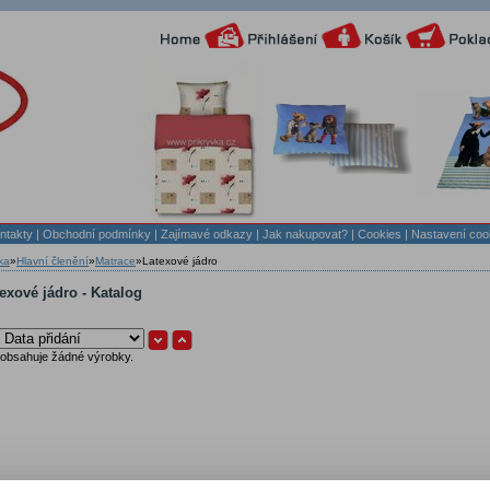
ntakty
|
Obchodní podmínky
|
Zajímavé odkazy
|
Jak nakupovat?
| Cookies
| Nastavení coo
ka
»
Hlavní členění
»
Matrace
»
Latexové jádro
exové jádro - Katalog
eobsahuje žádné výrobky.