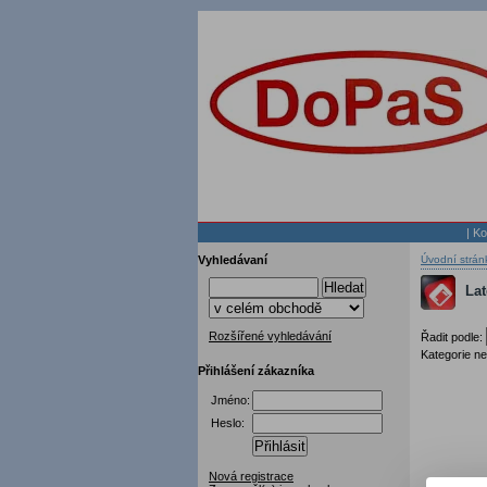
|
Ko
Vyhledávaní
Úvodní strán
Hledat
Lat
Rozšířené vyhledávání
Řadit podle:
Kategorie n
Přihlášení zákazníka
Jméno:
Heslo:
Přihlásit
Nová registrace