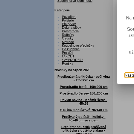
Zapomněl(a) jsem heslo
Kategorie
Povlečení
Na 
Polštáře
Přikrývky
Deky a plédy
Sou
Prostěradla
za
Ručníky
Osušky
Matrace
Koupelnové předložky
Do kuchyně
už
Pro děti
! AKCE !
! VÝPRODEJ !
Roušky
Novinky na Srpen 2026
Nast
Prodloužená přikrývka - ovčí vlna
- 135x220 cm
Prostěradlo froté - 160x200 cm
Prostěradlo Jersey 180x200 cm
Povlak bavlna - Kašmír šedý -
45x65
Osuška meruňková 70x140 cm
Prošívaný polštář - kuličky -
40x40 cm se zipem
Letní francouzská prošívaná
přikrývka z dutého vlákna -