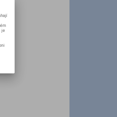
hají
aném
 je
pni