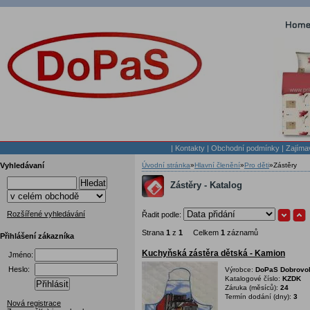
|
Kontakty
|
Obchodní podmínky
|
Zajíma
Vyhledávaní
Úvodní stránka
»
Hlavní členění
»
Pro děti
»
Zástěry
Hledat
Zástěry - Katalog
Rozšířené vyhledávání
Řadit podle:
Strana
1
z
1
Celkem
1
záznamů
Přihlášení zákazníka
Kuchyňská zástěra dětská - Kamion
Jméno:
Heslo:
Výrobce:
DoPaS Dobrovoln
Katalogové číslo:
KZDK
Přihlásit
Záruka (měsíců):
24
Termín dodání (dny):
3
Nová registrace