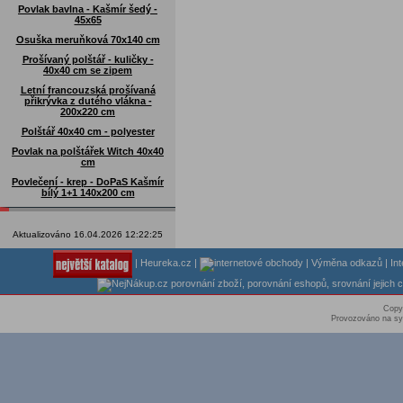
Povlak bavlna - Kašmír šedý -
45x65
Osuška meruňková 70x140 cm
Prošívaný polštář - kuličky -
40x40 cm se zipem
Letní francouzská prošívaná
přikrývka z dutého vlákna -
200x220 cm
Polštář 40x40 cm - polyester
Povlak na polštářek Witch 40x40
cm
Povlečení - krep - DoPaS Kašmír
bílý 1+1 140x200 cm
Aktualizováno 16.04.2026 12:22:25
|
Heureka.cz
|
|
Výměna odkazů
|
In
Copy
Provozováno na sy