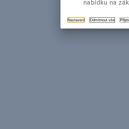
nabídku na zák
Nastavení
Odmítnout vše
Přij