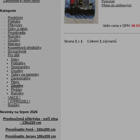
Zapomněl(a) jsem heslo
Porovnat
Přidat do oblíbených
Kategorie
Povlečení
Polštáře
Přikrývky
Vaše cena s DPH:
66 K
Deky a plédy
Prostěradla
Ručníky
Osušky
Strana
1
z
1
Celkem
1
záznamů
Matrace
Koupelnové předložky
Do kuchyně
Pro děti
Deky
Polštářky
Soupravičky
Osušky
Tašky na panenky
Zavinovačky
Pleny
Zástěry
Plyšáci
Ručníky
! AKCE !
! VÝPRODEJ !
Roušky
Novinky na Srpen 2026
Prodloužená přikrývka - ovčí vlna
- 135x220 cm
Prostěradlo froté - 160x200 cm
Prostěradlo Jersey 180x200 cm