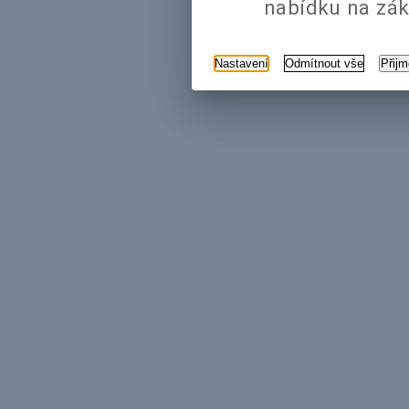
nabídku na zák
Nastavení
Odmítnout vše
Přij