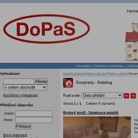
|
Kontakty
|
Obchodní podmínky
|
Zajíma
Vyhledávaní
Úvodní stránka
»
Hlavní členění
»
Deky a plédy
»
Soupr
Hledat
Soupravy - Katalog
Rozšířené vyhledávání
Řadit podle:
Strana
1
z
1
Celkem
7
záznamů
Přihlášení zákazníka
Bytový textil - Souprava potahů
Jméno:
Heslo:
Vý
Ka
Přihlásit
Zá
Te
Nová registrace