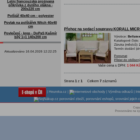
Letní francouzská prošívaná
přikrývka z dutého vlákna -
200x220 cm
Polštář 40x40 cm - polyester
Povlak na polštářek Witch 40x40
cm
Přehoz na sedací soupravu KORALL MIC
Povlečení - krep - DoPaS Kašmír
Výrobce:
Bellate
bílý 1+1 140x200 cm
Katalogové číslo:
Záruka (měsíců):
Termín dodání (dn
Aktualizováno 16.04.2026 12:22:25
Porovnat
Přidat do oblíben
Vaše cena s DPH:
1 044 K
Strana
1
z
1
Celkem
7
záznamů
|
Heureka.cz
|
|
Výměna odkazů
|
In
Copy
Provozováno na sy