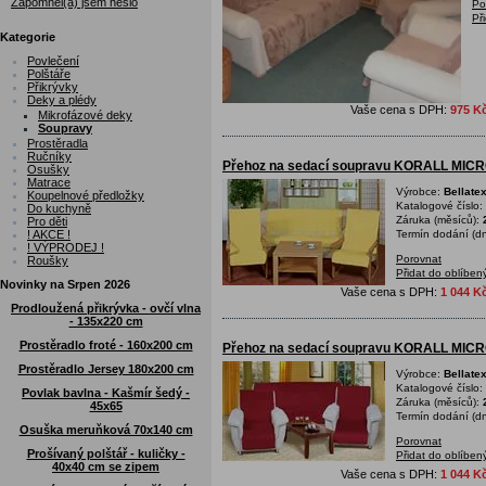
Zapomněl(a) jsem heslo
Po
Př
Kategorie
Povlečení
Polštáře
Přikrývky
Deky a plédy
Vaše cena s DPH:
975 K
Mikrofázové deky
Soupravy
Prostěradla
Ručníky
Přehoz na sedací soupravu KORALL MICRO
Osušky
Matrace
Výrobce:
Bellate
Koupelnové předložky
Katalogové číslo:
Do kuchyně
Záruka (měsíců):
Pro děti
! AKCE !
Termín dodání (dn
! VÝPRODEJ !
Porovnat
Roušky
Přidat do oblíben
Novinky na Srpen 2026
Vaše cena s DPH:
1 044 K
Prodloužená přikrývka - ovčí vlna
- 135x220 cm
Prostěradlo froté - 160x200 cm
Přehoz na sedací soupravu KORALL MICR
Prostěradlo Jersey 180x200 cm
Výrobce:
Bellate
Katalogové číslo:
Povlak bavlna - Kašmír šedý -
Záruka (měsíců):
45x65
Termín dodání (dn
Osuška meruňková 70x140 cm
Porovnat
Prošívaný polštář - kuličky -
Přidat do oblíben
40x40 cm se zipem
Vaše cena s DPH:
1 044 K