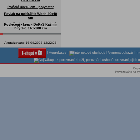
200x220 cm
Polštář 40x40 cm - polyester
Povlak na polštářek Witch 40x40
cm
Povlečení - krep - DoPaS Kašmír
bílý 1+1 140x200 cm
Aktualizováno 16.04.2026 12:22:25
|
Heureka.cz
|
|
Výměna odkazů
|
In
Copy
Provozováno na sy