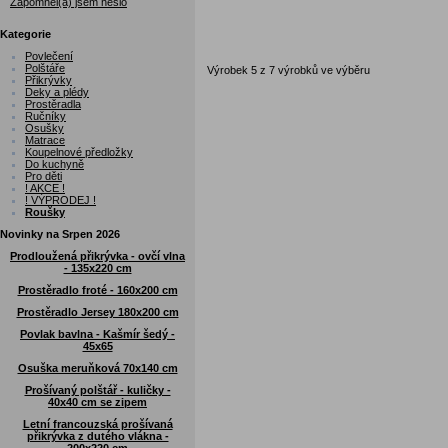
Zapomněl(a) jsem heslo
Kategorie
Povlečení
Polštáře
Výrobek 5 z 7 výrobků ve výběru
Přikrývky
Deky a plédy
Prostěradla
Ručníky
Osušky
Matrace
Koupelnové předložky
Do kuchyně
Pro děti
! AKCE !
! VÝPRODEJ !
Roušky
Novinky na Srpen 2026
Prodloužená přikrývka - ovčí vlna
- 135x220 cm
Prostěradlo froté - 160x200 cm
Prostěradlo Jersey 180x200 cm
Povlak bavlna - Kašmír šedý -
45x65
Osuška meruňková 70x140 cm
Prošívaný polštář - kuličky -
40x40 cm se zipem
Letní francouzská prošívaná
přikrývka z dutého vlákna -