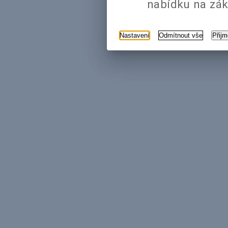
nabídku na zák
Nastavení
Odmítnout vše
Přij