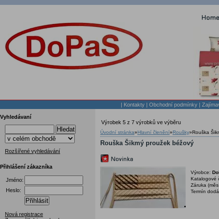
|
Kontakty
|
Obchodní podmínky
|
Zajíma
Vyhledávaní
Výrobek 5 z 7 výrobků ve výběru
Hledat
Úvodní stránka
»
Hlavní členění
»
Roušky
»
Rouška Šik
Rouška Šikmý proužek béžový
Rozšířené vyhledávání
Přihlášení zákazníka
Výrobce:
Do
Katalogové 
Jméno:
Záruka (měs
Heslo:
Termín dodá
Přihlásit
Nová registrace