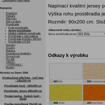
Zapomněl(a) jsem heslo
Napínací kvalitní jersey 
Kategorie
Výška rohu prostěradla j
Povlečení
Polštáře
Přikrývky
Rozměr: 90x200 cm. Slo
Deky a plédy
Prostěradla
Froté prostěradla
Zákaznické volby výrobku:
Jersey prostěradla
Hladká (plátěná) prostěradla
Barvy prostěradla jersey
Prostěradla z mikrovlákna
Prostěradla KORALL MICRO
Prostěradlo LYCRA
Ručníky
Osušky
Matrace
Koupelnové předložky
Odkazy k výrobku
Do kuchyně
Pro děti
! AKCE !
! VÝPRODEJ !
Roušky
Novinky na Srpen 2026
Prodloužená přikrývka - ovčí vlna
- 135x220 cm
Prostěradlo froté - 160x200 cm
Prostěradlo Jersey 180x200 cm
Povlak bavlna - Kašmír šedý -
45x65
Osuška meruňková 70x140 cm