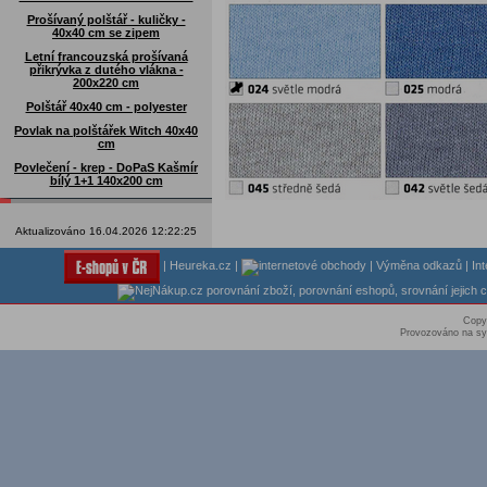
Prošívaný polštář - kuličky -
40x40 cm se zipem
Letní francouzská prošívaná
přikrývka z dutého vlákna -
200x220 cm
Polštář 40x40 cm - polyester
Povlak na polštářek Witch 40x40
cm
Povlečení - krep - DoPaS Kašmír
bílý 1+1 140x200 cm
Aktualizováno 16.04.2026 12:22:25
|
Heureka.cz
|
|
Výměna odkazů
|
In
Copy
Provozováno na sy