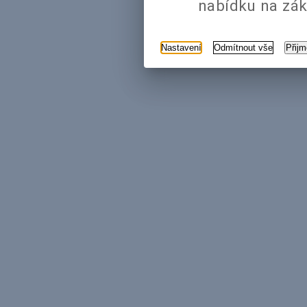
nabídku na zák
Nastavení
Odmítnout vše
Přij