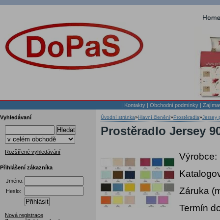
|
Kontakty
|
Obchodní podmínky
|
Zajíma
Vyhledávaní
Úvodní stránka
»
Hlavní členění
»
Prostěradla
»
Jersey 
Prostěradlo Jersey 9
Hledat
Rozšířené vyhledávání
Výrobce:
Přihlášení zákazníka
Katalogov
Jméno:
Záruka (
Heslo:
Přihlásit
Termín do
Nová registrace