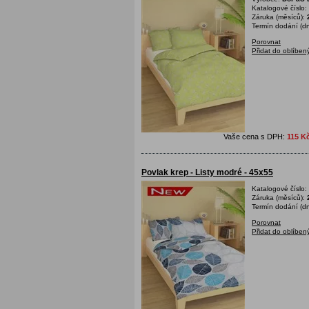
Katalogové číslo:
Záruka (měsíců):
Termín dodání (dn
Porovnat
Přidat do oblíben
Vaše cena s DPH:
115 K
Povlak krep - Listy modré - 45x55
Katalogové číslo:
Záruka (měsíců):
Termín dodání (dn
Porovnat
Přidat do oblíben