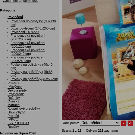
Zapomněl(a) jsem heslo
Kategorie
Povlečení
Povlečení do postýlky (90x130
cm)
Ložní povlečení (140x200 cm)
Povlečení 140x220
Francouzská povlečení
(200x200 cm)
Francouzská povlečení
(200x220 cm)
Francouzská povlečení
(200x240 cm)
Francouzská povlečení
(220x240 cm)
Povlaky na polštářky (40x40
cm)
Povlaky na polštářky (45x65
cm)
Povlaky na polštářky(45x55 cm)
Polštáře
Přikrývky
Deky a plédy
Prostěradla
Ručníky
Osušky
Matrace
Koupelnové předložky
Do kuchyně
Pro děti
! AKCE !
! VÝPRODEJ !
Řadit podle:
Roušky
Strana
1
z
12
Celkem
221
záznamů
Novinky na Srpen 2026