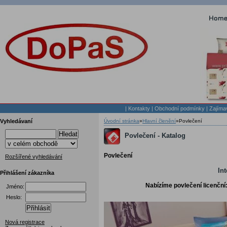
|
Kontakty
|
Obchodní podmínky
|
Zajíma
Vyhledávaní
Úvodní stránka
»
Hlavní členění
»
Povlečení
Hledat
Povlečení - Katalog
Povlečení
Rozšířené vyhledávání
In
Přihlášení zákazníka
Nabízíme povlečení licenční:
Jméno:
Heslo:
Přihlásit
Nová registrace