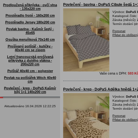
Povlečení - bavlna - DoPaS Cibule šedá 1
Prodloužená přikrývka - ovčí vlna
- 135x220 cm
Výrobce:
DoPaS D
Prostěradlo froté - 160x200 cm
Katalogové číslo:
Záruka (měsíců):
Prostěradlo Jersey 180x200 cm
Termín dodání (dn
Povlak bavlna - Kašmír šedý -
Porovnat
45x65
Přidat do oblíben
Osuška meruňková 70x140 cm
Prošívaný polštář - kuličky -
40x40 cm se zipem
Letní francouzská prošívaná
přikrývka z dutého vlákna -
200x220 cm
Polštář 40x40 cm - polyester
Vaše cena s DPH:
593 K
Povlak na polštářek Witch 40x40
cm
Povlečení - krep - DoPaS Kašmír
Povlečení - krep - DoPaS Adélka hnědá 1
bílý 1+1 140x200 cm
Výrobce:
DoPaS D
Katalogové číslo:
Záruka (měsíců):
Aktualizováno 16.04.2026 12:22:25
Termín dodání (dn
Porovnat
Přidat do oblíben