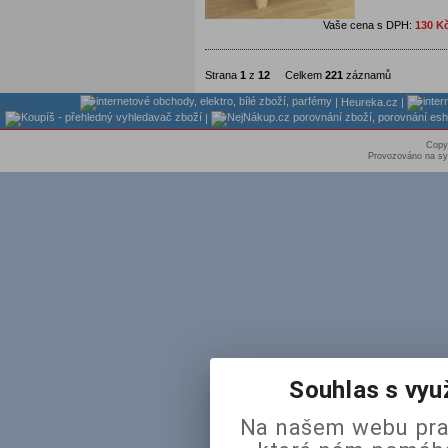
Vaše cena s DPH:
130 K
Strana
1
z
12
Celkem
221
záznamů
|
Heureka.cz
|
|
Copy
Provozováno na sy
Souhlas s vyu
Na našem webu pra