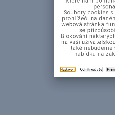
které nám pomáhaj
persona
Soubory cookies si
prohlížeči na daném
webová stránka fun
se přizpůsob
Blokování některých
na vaši uživatelsk
také nebudeme 
nabídku na zák
Nastavení
Odmítnout vše
Přij