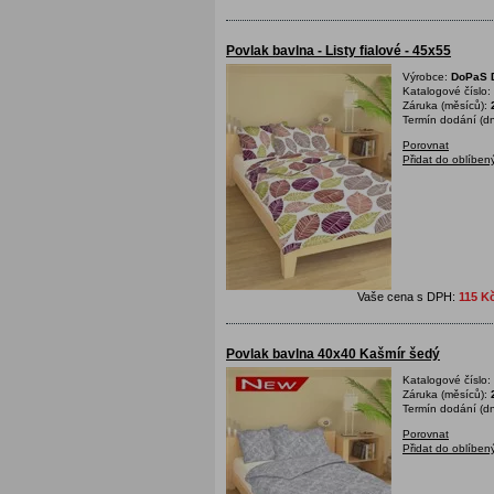
Povlak bavlna - Listy fialové - 45x55
Výrobce:
DoPaS D
Katalogové číslo:
Záruka (měsíců):
Termín dodání (dn
Porovnat
Přidat do oblíben
Vaše cena s DPH:
115 K
Povlak bavlna 40x40 Kašmír šedý
Katalogové číslo:
Záruka (měsíců):
Termín dodání (dn
Porovnat
Přidat do oblíben