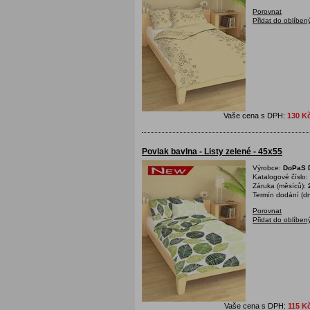
Porovnat
Přidat do oblíben
Vaše cena s DPH:
130 K
Povlak bavlna - Listy zelené - 45x55
Výrobce:
DoPaS D
Katalogové číslo:
Záruka (měsíců):
Termín dodání (dn
Porovnat
Přidat do oblíben
Vaše cena s DPH:
115 K