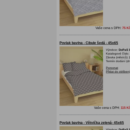
Vaše cena s DPH:
75 K
Povlak bavlna - Cibule šedá - 45x65
Výrobce:
DoPaS D
Katalogové číslo:
Záruka (měsíců):
Termín dodání (dn
Porovnat
Přidat do oblíben
Vaše cena s DPH:
115 K
Povlak bavlna - Větvička zelená- 45x65
Výrobce:
DoPaS D