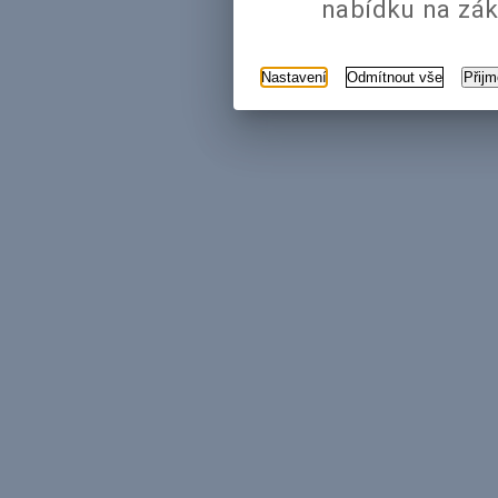
nabídku na zák
Nastavení
Odmítnout vše
Přij