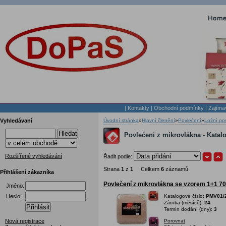
|
Kontakty
|
Obchodní podmínky
|
Zajíma
Vyhledávaní
Úvodní stránka
»
Hlavní členění
»
Povlečení
»
Ložní po
Hledat
Povlečení z mikrovlákna - Katal
Rozšířené vyhledávání
Řadit podle:
Strana
1
z
1
Celkem
6
záznamů
Přihlášení zákazníka
Povlečení z mikrovlákna se vzorem 1+1 7
Jméno:
Heslo:
Katalogové číslo:
PMV01/
Záruka (měsíců):
24
Přihlásit
Termín dodání (dny):
3
Nová registrace
Porovnat