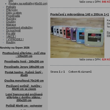
cm)
Vaše cena s DPH:
846 K
Povlaky na polštářky(45x55 cm)
Polštáře
Přikrývky
Deky a plédy
Povlečení z mikrovlákna 140 x 200cm 1+1
Prostěradla
Ručníky
Ka
Osušky
Zá
Matrace
Te
Koupelnové předložky
Do kuchyně
Po
Pro děti
Př
! AKCE !
! VÝPRODEJ !
Roušky
Novinky na Srpen 2026
Prodloužená přikrývka - ovčí vlna
- 135x220 cm
Vaše cena s DPH:
624 K
Prostěradlo froté - 160x200 cm
Prostěradlo Jersey 180x200 cm
Strana
1
z
1
Celkem
6
záznamů
Povlak bavlna - Kašmír šedý -
45x65
Osuška meruňková 70x140 cm
Prošívaný polštář - kuličky -
40x40 cm se zipem
Letní francouzská prošívaná
přikrývka z dutého vlákna -
200x220 cm
Polštář 40x40 cm - polyester