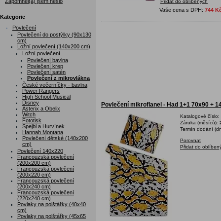
Zapomněl(a) jsem heslo
Přidat do oblíbených
Vaše cena s DPH:
744 K
Kategorie
Povlečení
Povlečení do postýlky (90x130
cm)
Ložní povlečení (140x200 cm)
Ložní povlečení
Povlečení bavlna
Povlečení krep
Povlečení satén
Povlečení z mikrovlákna
České večerníčky - bavlna
Power Rangers
High School Musical
Disney
Povlečení mikroflanel - Had 1+1 70x90 + 
Asterix a Obelix
Witch
Katalogové číslo:
Fototisk
Záruka (měsíců):
Spejbl a Hurvínek
Termín dodání (dn
Hannah Montana
Povlečení dětské (140x200
Porovnat
cm)
Přidat do oblíben
Povlečení 140x220
Francouzská povlečení
(200x200 cm)
Francouzská povlečení
(200x220 cm)
Francouzská povlečení
(200x240 cm)
Francouzská povlečení
(220x240 cm)
Povlaky na polštářky (40x40
cm)
Povlaky na polštářky (45x65