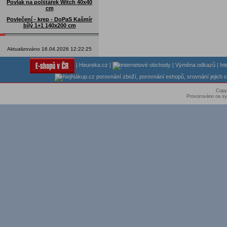
Povlak na polštářek Witch 40x40
cm
Povlečení - krep - DoPaS Kašmír
bílý 1+1 140x200 cm
Aktualizováno 16.04.2026 12:22:25
|
Heureka.cz
|
|
Výměna odkazů
|
In
Copy
Provozováno na sy