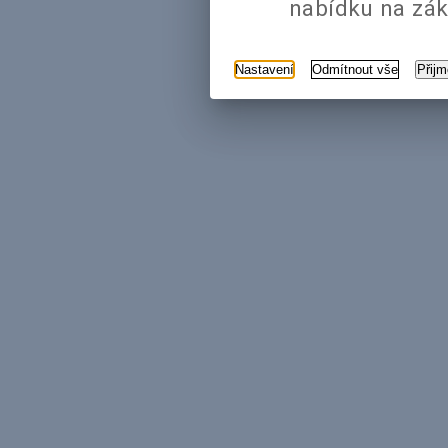
nabídku na zák
Nastavení
Odmítnout vše
Přij