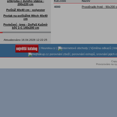
Kat.číslo
Název
přikrývka z dutého vlákna -
200x220 cm
4000
Prostěradlo froté - 90x200 
Polštář 40x40 cm - polyester
Povlak na polštářek Witch 40x40
cm
Povlečení - krep - DoPaS Kašmír
bílý 1+1 140x200 cm
Aktualizováno 16.04.2026 12:22:25
|
Heureka.cz
|
|
Výměna odkazů
|
In
Copy
Provozováno na sy