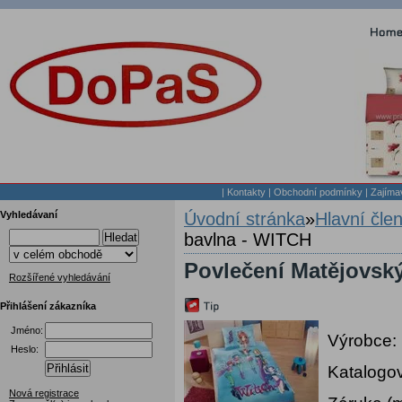
|
Kontakty
|
Obchodní podmínky
|
Zajíma
Vyhledávaní
Úvodní stránka
»
Hlavní čle
bavlna - WITCH
Hledat
Povlečení Matějovský
Rozšířené vyhledávání
Přihlášení zákazníka
Jméno:
Výrobce:
Heslo:
Přihlásit
Katalogov
Nová registrace