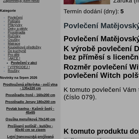
Záruka (
Zapomněl(a) jsem heslo
Termín dodání (dny):
5
Kategorie
Povlečení
Polštáře
Povlečení Matějovský
Přikrývky
Deky a plédy
Prostěradla
Ručníky
Povlečení Matějovský
Osušky
Matrace
K výrobě povlečení D
Koupelnové předložky
Do kuchyně
Pro děti
bez příměsí s licenč
! AKCE !
Povlečení v akci
Rozměr povlečení Wit
! VÝPRODEJ !
Roušky
povlečení Witch polš
Novinky na Srpen 2026
Prodloužená přikrývka - ovčí vlna
K tomuto povlečení Vám 
- 135x220 cm
Prostěradlo froté - 160x200 cm
(číslo 079).
Prostěradlo Jersey 180x200 cm
Povlak bavlna - Kašmír šedý -
45x65
Osuška meruňková 70x140 cm
Prošívaný polštář - kuličky -
K tomuto produktu d
40x40 cm se zipem
Letní francouzská prošívaná