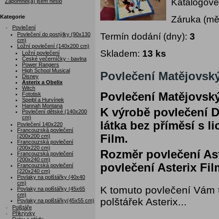
Katalogové
Zapomněl(a) jsem heslo
Kategorie
Záruka (mě
Povlečení
Termín dodání (dny):
3
Povlečení do postýlky (90x130
cm)
Ložní povlečení (140x200 cm)
Skladem:
13 ks
Ložní povlečení
České večerníčky - bavlna
Power Rangers
High School Musical
Povlečení Matějovský
Disney
Asterix a Obelix
Witch
Povlečení Matějovský
Fototisk
Spejbl a Hurvínek
Hannah Montana
K výrobě povlečení D
Povlečení dětské (140x200
cm)
látka bez příměsí s 
Povlečení 140x220
Francouzská povlečení
Film.
(200x200 cm)
Francouzská povlečení
(200x220 cm)
Rozměr povlečení Ast
Francouzská povlečení
(200x240 cm)
povlečení Asterix Fil
Francouzská povlečení
(220x240 cm)
Povlaky na polštářky (40x40
cm)
K tomuto povlečení Vám 
Povlaky na polštářky (45x65
cm)
polštářek Asterix...
Povlaky na polštářky(45x55 cm)
Polštáře
Přikrývky