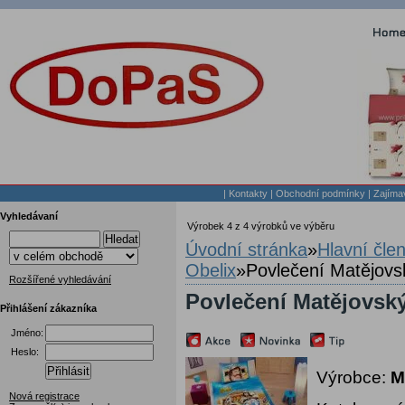
|
Kontakty
|
Obchodní podmínky
|
Zajíma
Vyhledávaní
Výrobek 4 z 4 výrobků ve výběru
Hledat
Úvodní stránka
»
Hlavní čle
Obelix
»
Povlečení Matějov
Rozšířené vyhledávání
Povlečení Matějovsk
Přihlášení zákazníka
Jméno:
Heslo:
Přihlásit
Výrobce:
M
Nová registrace