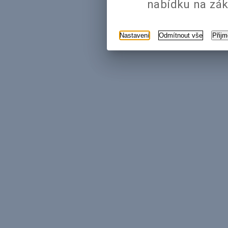
nabídku na zák
Nastavení
Odmítnout vše
Přij