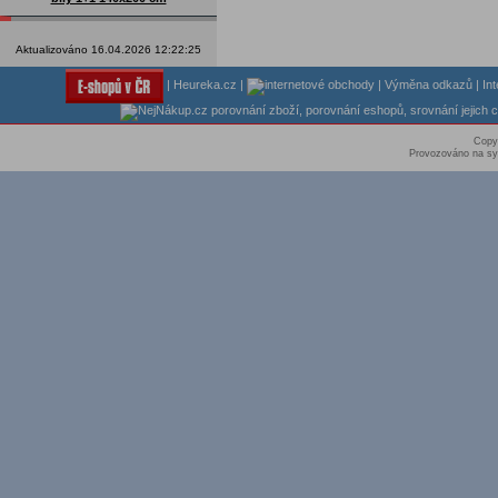
Aktualizováno 16.04.2026 12:22:25
|
Heureka.cz
|
|
Výměna odkazů
|
In
Copy
Provozováno na sy