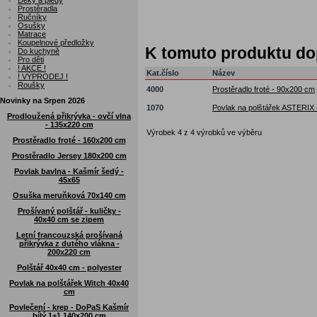
Deky a plédy
Prostěradla
Ručníky
Osušky
Matrace
Koupelnové předložky
K tomuto produktu d
Do kuchyně
Pro děti
! AKCE !
Kat.číslo
Název
! VÝPRODEJ !
Roušky
4000
Prostěradlo froté - 90x200 cm
Novinky na Srpen 2026
1070
Povlak na polštářek ASTERIX
Prodloužená přikrývka - ovčí vlna
- 135x220 cm
Výrobek 4 z 4 výrobků ve výběru
Prostěradlo froté - 160x200 cm
Prostěradlo Jersey 180x200 cm
Povlak bavlna - Kašmír šedý -
45x65
Osuška meruňková 70x140 cm
Prošívaný polštář - kuličky -
40x40 cm se zipem
Letní francouzská prošívaná
přikrývka z dutého vlákna -
200x220 cm
Polštář 40x40 cm - polyester
Povlak na polštářek Witch 40x40
cm
Povlečení - krep - DoPaS Kašmír
bílý 1+1 140x200 cm