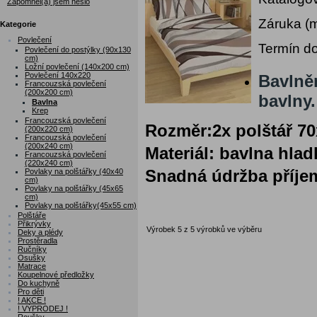
Zapomněl(a) jsem heslo
Záruka (
Kategorie
Povlečení
Termín do
Povlečení do postýlky (90x130
cm)
Ložní povlečení (140x200 cm)
Povlečení 140x220
Bavlně
Francouzská povlečení
(200x200 cm)
bavlny.
Bavlna
Krep
Francouzská povlečení
Rozměr:2x polštář 70
(200x220 cm)
Francouzská povlečení
(200x240 cm)
Materiál: bavlna hlad
Francouzská povlečení
(220x240 cm)
Povlaky na polštářky (40x40
Snadná údržba příje
cm)
Povlaky na polštářky (45x65
cm)
Povlaky na polštářky(45x55 cm)
Polštáře
Přikrývky
Výrobek 5 z 5 výrobků ve výběru
Deky a plédy
Prostěradla
Ručníky
Osušky
Matrace
Koupelnové předložky
Do kuchyně
Pro děti
! AKCE !
! VÝPRODEJ !