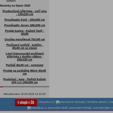
Roušky
Novinky na Srpen 2026
Prodloužená přikrývka - ovčí vlna
- 135x220 cm
Prostěradlo froté - 160x200 cm
Prostěradlo Jersey 180x200 cm
Povlak bavlna - Kašmír šedý -
45x65
Osuška meruňková 70x140 cm
Prošívaný polštář - kuličky -
40x40 cm se zipem
Letní francouzská prošívaná
přikrývka z dutého vlákna -
200x220 cm
Polštář 40x40 cm - polyester
Povlak na polštářek Witch 40x40
cm
Povlečení - krep - DoPaS Kašmír
bílý 1+1 140x200 cm
Aktualizováno 16.04.2026 12:22:25
|
Heureka.cz
|
|
Výměna odkazů
|
In