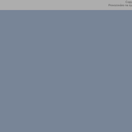
Copy
Provozováno na sy