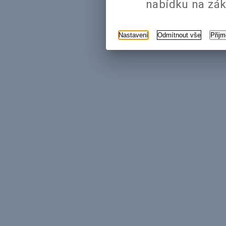
nabídku na zák
Nastavení
Odmítnout vše
Přij