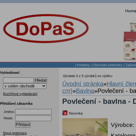
|
Kontakty
|
Obchodní podmínky
|
Zajíma
Vyhledávaní
Výrobek 5 z 5 výrobků ve výběru
Hledat
Úvodní stránka
»
Hlavní čle
cm)
»
Bavlna
»
Povlečení - b
Rozšířené vyhledávání
Povlečení - bavlna -
Přihlášení zákazníka
Jméno:
Heslo:
Výrobce:
Přihlásit
Nová registrace
Katalogov