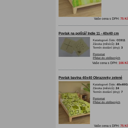
Vaše cena s DPH:
75 K
Povlak na polštář Indie 11 - 40x40 cm
Katalogové číslo:
CC011
Záruka (měsíců):
24
Termín dodání (dny):
3
Porovnat
Přidat do oblíbených
Vaše cena s DPH:
106 K
Povlak bavlna 40x40 Obrazovky zelené
Katalogové číslo:
40x40O
Záruka (měsíců):
24
Termín dodání (dny):
7
Porovnat
Přidat do oblíbených
Vaše cena s DPH:
75 K