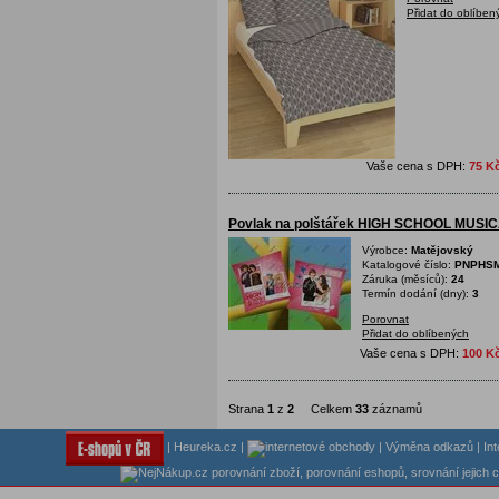
Přidat do oblíben
Vaše cena s DPH:
75 K
Povlak na polštářek HIGH SCHOOL MUSI
Výrobce:
Matějovský
Katalogové číslo:
PNPHS
Záruka (měsíců):
24
Termín dodání (dny):
3
Porovnat
Přidat do oblíbených
Vaše cena s DPH:
100 K
Strana
1
z
2
Celkem
33
záznamů
|
Heureka.cz
|
|
Výměna odkazů
|
In