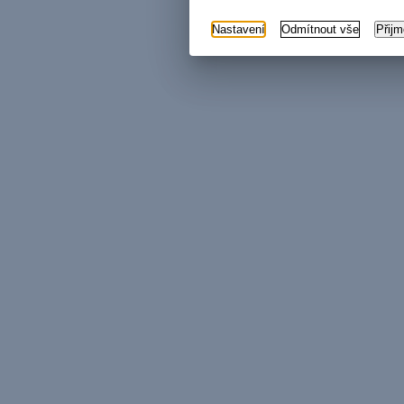
Nastavení
Odmítnout vše
Přij