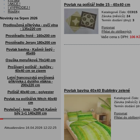
Pro děti
! AKCE !
Povlak na polštář Indie 15 - 40x40 cm
! VÝPRODEJ !
Roušky
Katalogové číslo:
CC015
Záruka (měsíců):
24
Novinky na Srpen 2026
Termín dodání (dny):
3
Prodloužená přikrývka - ovčí vlna
Porovnat
- 135x220 cm
Přidat do oblíbených
Prostěradlo froté - 160x200 cm
Vaše cena s DPH:
106 K
Prostěradlo Jersey 180x200 cm
Povlak bavlna - Kašmír šedý -
45x65
Osuška meruňková 70x140 cm
Prošívaný polštář - kuličky -
40x40 cm se zipem
Letní francouzská prošívaná
přikrývka z dutého vlákna -
200x220 cm
Povlak bavlna 40x40 Bublinky zelené
Polštář 40x40 cm - polyester
Katalogové číslo:
Povlak na polštářek Witch 40x40
Záruka (měsíců):
cm
Termín dodání (dn
Povlečení - krep - DoPaS Kašmír
bílý 1+1 140x200 cm
Porovnat
Přidat do oblíben
Aktualizováno 16.04.2026 12:22:25