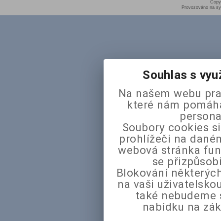
Copy
Provozováno na sy
Souhlas s vyu
Na našem webu pra
které nám pomáhaj
persona
Soubory cookies si
prohlížeči na daném
webová stránka fun
se přizpůsob
Blokování některých
na vaši uživatelsk
také nebudeme 
nabídku na zák