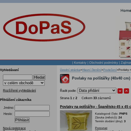
|
Kontakty
|
Obchodní podmínky
|
Zajíma
Vyhledávaní
Úvodní stránka
»
Hlavní členění
»
Povlečení
»
Povlaky 
Hledat
Povlaky na polštářky (40x40 cm) 
Rozšířené vyhledávání
Řadit podle:
Strana
1
z
2
Celkem
33
záznamů
Přihlášení zákazníka
Povlaky na polštářky - Španělsko 45 x 45
Jméno:
Heslo:
Katalogové číslo:
PNPS
Záruka (měsíců):
24
Přihlásit
Termín dodání (dny):
3
Nová registrace
Porovnat