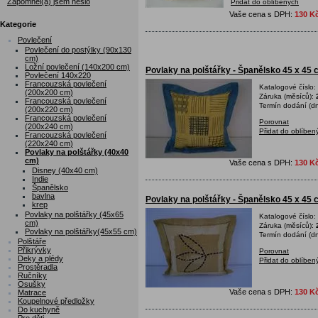
Zapomněl(a) jsem heslo
Přidat do oblíbených
Vaše cena s DPH:
130 K
Kategorie
Povlečení
Povlečení do postýlky (90x130
cm)
Ložní povlečení (140x200 cm)
Povlaky na polštářky - Španělsko 45 x 45
Povlečení 140x220
Francouzská povlečení
Katalogové číslo:
(200x200 cm)
Záruka (měsíců):
Francouzská povlečení
Termín dodání (dn
(200x220 cm)
Francouzská povlečení
Porovnat
(200x240 cm)
Přidat do oblíben
Francouzská povlečení
(220x240 cm)
Povlaky na polštářky (40x40
cm)
Vaše cena s DPH:
130 K
Disney (40x40 cm)
Indie
Španělsko
bavlna
Povlaky na polštářky - Španělsko 45 x 45 
krep
Povlaky na polštářky (45x65
Katalogové číslo:
cm)
Záruka (měsíců):
Povlaky na polštářky(45x55 cm)
Termín dodání (dn
Polštáře
Přikrývky
Porovnat
Deky a plédy
Přidat do oblíben
Prostěradla
Ručníky
Osušky
Vaše cena s DPH:
130 K
Matrace
Koupelnové předložky
Do kuchyně