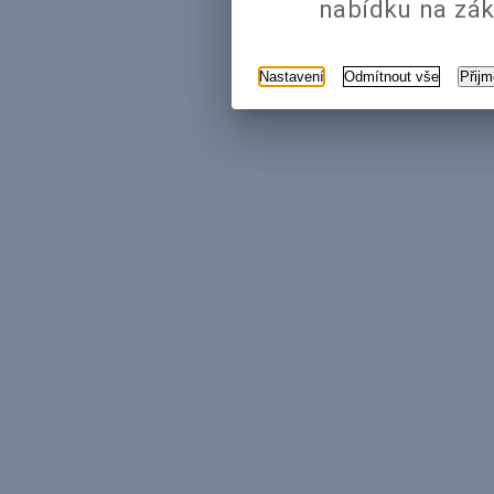
nabídku na zák
Nastavení
Odmítnout vše
Přij