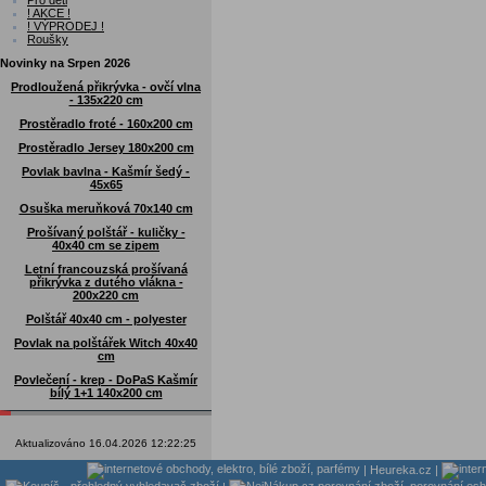
Pro děti
! AKCE !
! VÝPRODEJ !
Roušky
Novinky na Srpen 2026
Prodloužená přikrývka - ovčí vlna
- 135x220 cm
Prostěradlo froté - 160x200 cm
Prostěradlo Jersey 180x200 cm
Povlak bavlna - Kašmír šedý -
45x65
Osuška meruňková 70x140 cm
Prošívaný polštář - kuličky -
40x40 cm se zipem
Letní francouzská prošívaná
přikrývka z dutého vlákna -
200x220 cm
Polštář 40x40 cm - polyester
Povlak na polštářek Witch 40x40
cm
Povlečení - krep - DoPaS Kašmír
bílý 1+1 140x200 cm
Aktualizováno 16.04.2026 12:22:25
|
Heureka.cz
|