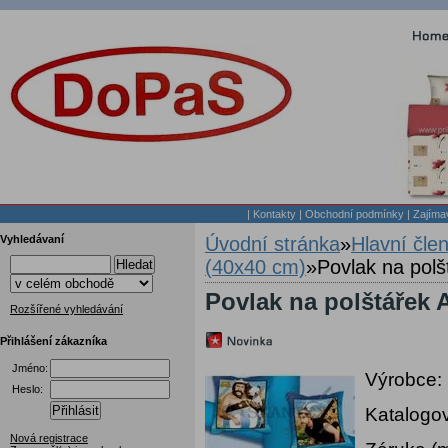
|
Kontakty
|
Obchodní podmínky
|
Zajíma
Vyhledávaní
Úvodní stránka
»
Hlavní čle
(40x40 cm)
»
Povlak na pol
Hledat
Povlak na polštářek 
Rozšířené vyhledávání
Přihlášení zákazníka
Jméno:
Výrobce:
Heslo:
Přihlásit
Katalogov
Nová registrace