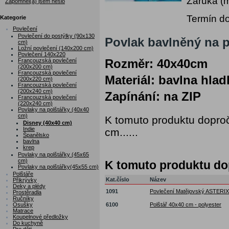
Záruka (
Zapomněl(a) jsem heslo
Termín do
Kategorie
Povlečení
Povlečení do postýlky (90x130
Povlak bavlněný na p
cm)
Ložní povlečení (140x200 cm)
Povlečení 140x220
Francouzská povlečení
Rozměr: 40x40cm
(200x200 cm)
Francouzská povlečení
Materiál: bavlna hlad
(200x220 cm)
Francouzská povlečení
(200x240 cm)
Zapínání: na ZIP
Francouzská povlečení
(220x240 cm)
Povlaky na polštářky (40x40
cm)
K tomuto produktu doproč
Disney (40x40 cm)
Indie
cm......
Španělsko
bavlna
krep
Povlaky na polštářky (45x65
cm)
K tomuto produktu d
Povlaky na polštářky(45x55 cm)
Polštáře
Kat.číslo
Název
Přikrývky
Deky a plédy
1091
Povlečení Matějovský ASTERIX
Prostěradla
Ručníky
Osušky
6100
Polštář 40x40 cm - polyester
Matrace
Koupelnové předložky
Do kuchyně