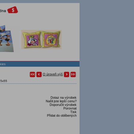
kies
O úroveň výš
 45x55
Dotaz na výrobek
Našli jste lepší cenu?
Doporučit výrobek
Porovnat
Tisk
Přidat do oblíbených