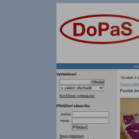
|
Ko
Vyhledávaní
Výrobek 2 z
Hledat
Úvodní strán
Povlak kre
Rozšířené vyhledávání
Přihlášení zákazníka
Jméno:
Heslo:
Přihlásit
Nová registrace