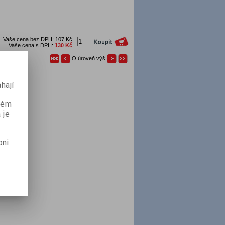
Vaše cena bez DPH:
107 Kč
Vaše cena s DPH:
130 Kč
O úroveň výš
hají
aném
 je
pni