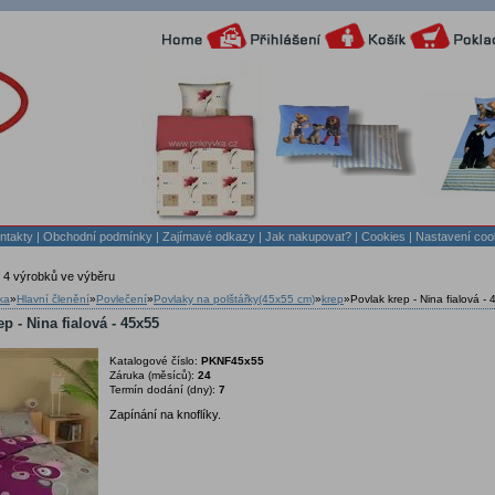
ntakty
|
Obchodní podmínky
|
Zajímavé odkazy
|
Jak nakupovat?
| Cookies
| Nastavení coo
 4 výrobků ve výběru
ka
»
Hlavní členění
»
Povlečení
»
Povlaky na polštářky(45x55 cm)
»
krep
»
Povlak krep - Nina fialová -
p - Nina fialová - 45x55
Katalogové číslo:
PKNF45x55
Záruka (měsíců):
24
Termín dodání (dny):
7
Zapínání na knoflíky.