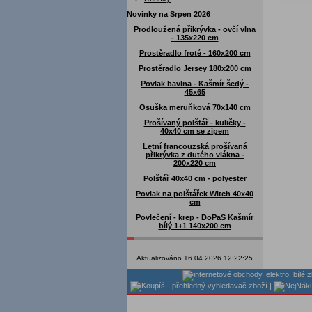
Novinky na Srpen 2026
Prodloužená přikrývka - ovčí vlna
- 135x220 cm
Prostěradlo froté - 160x200 cm
Prostěradlo Jersey 180x200 cm
Povlak bavlna - Kašmír šedý -
45x65
Osuška meruňková 70x140 cm
Prošívaný polštář - kuličky -
40x40 cm se zipem
Letní francouzská prošívaná
přikrývka z dutého vlákna -
200x220 cm
Polštář 40x40 cm - polyester
Povlak na polštářek Witch 40x40
cm
Povlečení - krep - DoPaS Kašmír
bílý 1+1 140x200 cm
Aktualizováno 16.04.2026 12:22:25
|