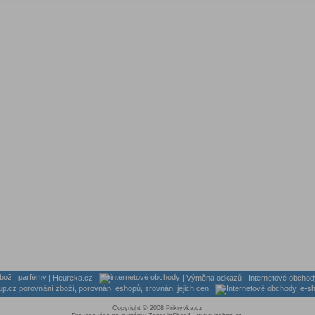
|
Heureka.cz
|
|
Výměna odkazů
|
Internetové obchod
|
Copyright © 2008 Prikryvka.cz