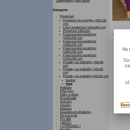
Zapomněl(a) jsem heslo
Kategorie
Povlečení
Povlečení do postýlky (90x130
cm)
Ložní povlečení (140x200 cm)
Povlečení 140x220
Francouzská povlečení
Výrobek 2 z
(200x200 cm)
Francouzská povlečení
(200x220 cm)
Na 
Francouzská povlečení
(200x240 cm)
Francouzská povlečení
(220x240 cm)
Sou
Povlaky na polštářky (40x40
za
cm)
Povlaky na polštářky (45x65
cm)
Povlaky na polštářky(45x55 cm)
bavlna
už
krep
Polštáře
Přikrývky
Deky a plédy
Prostěradla
Ručníky
Nast
Osušky
Matrace
Koupelnové předložky
Do kuchyně
Pro děti
! AKCE !
! VÝPRODEJ !
Roušky