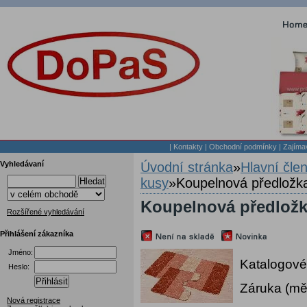
|
Kontakty
|
Obchodní podmínky
|
Zajíma
Vyhledávaní
Úvodní stránka
»
Hlavní čle
kusy
»
Koupelnová předložk
Hledat
Koupelnová předložka
Rozšířené vyhledávání
Přihlášení zákazníka
Jméno:
Katalogové
Heslo:
Přihlásit
Záruka (mě
Nová registrace