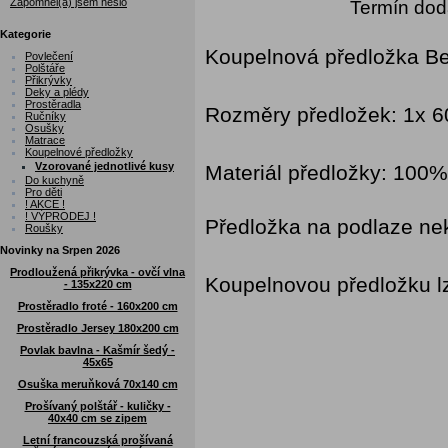
Zapomněl(a) jsem heslo
Termín dod
Kategorie
Koupelnová předložka Bel
Povlečení
Polštáře
Přikrývky
Deky a plédy
Prostěradla
Rozměry předložek: 1x 6
Ručníky
Osušky
Matrace
Koupelnové předložky
Vzorované jednotlivé kusy
Materiál předložky: 100%
Do kuchyně
Pro děti
! AKCE !
! VÝPRODEJ !
Předložka na podlaze ne
Roušky
Novinky na Srpen 2026
Prodloužená přikrývka - ovčí vlna
Koupelnovou předložku lz
- 135x220 cm
Prostěradlo froté - 160x200 cm
Prostěradlo Jersey 180x200 cm
Povlak bavlna - Kašmír šedý -
45x65
Osuška meruňková 70x140 cm
Prošívaný polštář - kuličky -
40x40 cm se zipem
Letní francouzská prošívaná