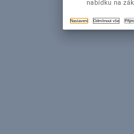
nabídku na zák
Nastavení
Odmítnout vše
Přij