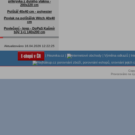
přikrývka z dutého vlákna -
200x220 cm
Polštář 40x40 cm - polyester
Povlak na polštářek Witch 40x40
cm
Povlečení - krep - DoPaS Kašmír
bílý 1+1 140x200 cm
Aktualizováno 16.04.2026 12:22:25
|
Heureka.cz
|
|
Výměna odkazů
|
In
Copy
Provozováno na sy