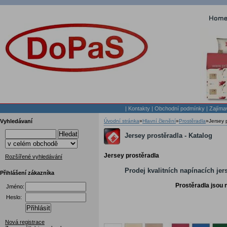
|
Kontakty
|
Obchodní podmínky
|
Zajíma
Vyhledávaní
Úvodní stránka
»
Hlavní členění
»
Prostěradla
»
Jersey 
Hledat
Jersey prostěradla - Katalog
Jersey prostěradla
Rozšířené vyhledávání
Prodej kvalitních napínacích je
Přihlášení zákazníka
Prostěradla jsou 
Jméno:
Heslo:
Přihlásit
Nová registrace