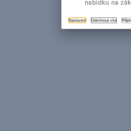
nabídku na zák
Nastavení
Odmítnout vše
Přij