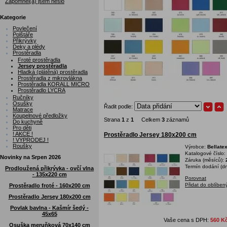
Zapomněl(a) jsem heslo
Kategorie
Povlečení
Polštáře
Přikrývky
Deky a plédy
Prostěradla
Froté prostěradla
Jersey prostěradla
Hladká (plátěná) prostěradla
Prostěradla z mikrovlákna
Prostěradla KORALL MICRO
Prostěradlo LYCRA
Ručníky
Osušky
Řadit podle:
Matrace
Koupelnové předložky
Strana
1
z
1
Celkem
3
záznamů
Do kuchyně
Pro děti
! AKCE !
Prostěradlo Jersey 180x200 cm
! VÝPRODEJ !
Roušky
Výrobce:
Bellate
Katalogové číslo:
Novinky na Srpen 2026
Záruka (měsíců):
Termín dodání (dn
Prodloužená přikrývka - ovčí vlna
- 135x220 cm
Porovnat
Přidat do oblíben
Prostěradlo froté - 160x200 cm
Prostěradlo Jersey 180x200 cm
Povlak bavlna - Kašmír šedý -
45x65
Vaše cena s DPH:
560 K
Osuška meruňková 70x140 cm