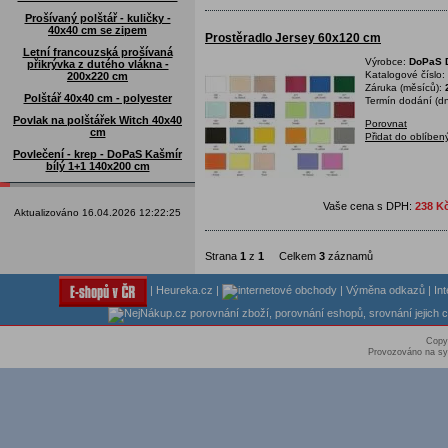
Prošívaný polštář - kuličky -
40x40 cm se zipem
Prostěradlo Jersey 60x120 cm
Letní francouzská prošívaná
Výrobce:
DoPaS D
přikrývka z dutého vlákna -
Katalogové číslo:
200x220 cm
Záruka (měsíců):
Polštář 40x40 cm - polyester
Termín dodání (dn
Povlak na polštářek Witch 40x40
Porovnat
cm
Přidat do oblíben
Povlečení - krep - DoPaS Kašmír
bílý 1+1 140x200 cm
Vaše cena s DPH:
238 K
Aktualizováno 16.04.2026 12:22:25
Strana
1
z
1
Celkem
3
záznamů
|
Heureka.cz
|
|
Výměna odkazů
|
In
Copy
Provozováno na sy