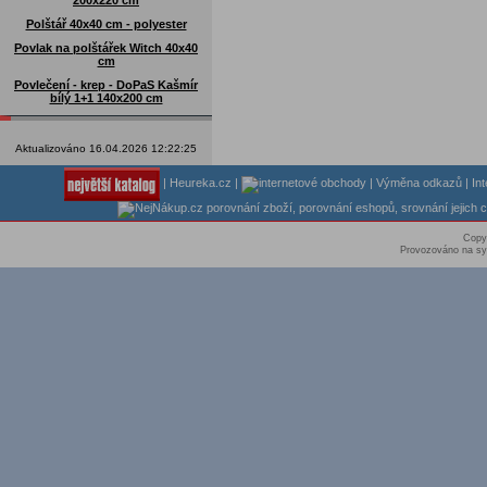
200x220 cm
Polštář 40x40 cm - polyester
Povlak na polštářek Witch 40x40
cm
Povlečení - krep - DoPaS Kašmír
bílý 1+1 140x200 cm
Aktualizováno 16.04.2026 12:22:25
|
Heureka.cz
|
|
Výměna odkazů
|
In
Copy
Provozováno na sy