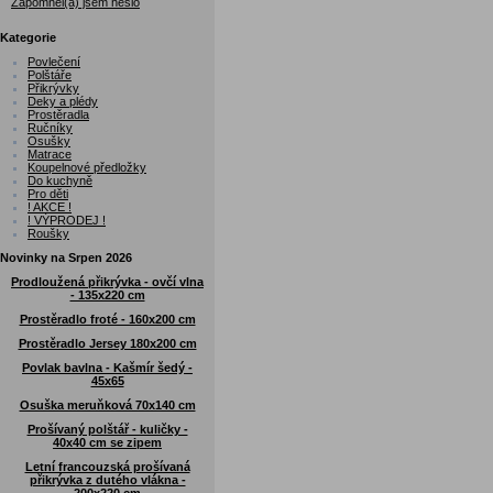
Zapomněl(a) jsem heslo
Kategorie
Povlečení
Polštáře
Přikrývky
Deky a plédy
Prostěradla
Ručníky
Osušky
Matrace
Koupelnové předložky
Do kuchyně
Pro děti
! AKCE !
! VÝPRODEJ !
Roušky
Novinky na Srpen 2026
Prodloužená přikrývka - ovčí vlna
- 135x220 cm
Prostěradlo froté - 160x200 cm
Prostěradlo Jersey 180x200 cm
Povlak bavlna - Kašmír šedý -
45x65
Osuška meruňková 70x140 cm
Prošívaný polštář - kuličky -
40x40 cm se zipem
Letní francouzská prošívaná
přikrývka z dutého vlákna -