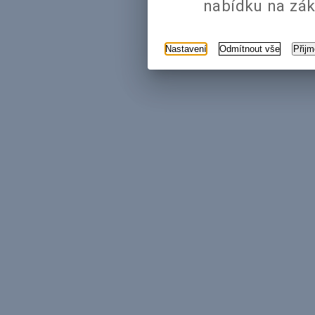
nabídku na zák
Nastavení
Odmítnout vše
Přij