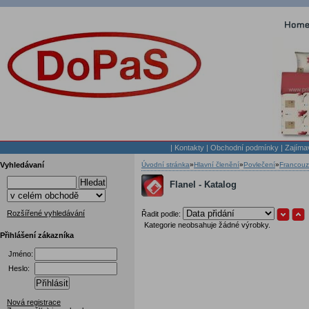
|
Kontakty
|
Obchodní podmínky
|
Zajíma
Vyhledávaní
Úvodní stránka
»
Hlavní členění
»
Povlečení
»
Francouz
Hledat
Flanel - Katalog
Rozšířené vyhledávání
Řadit podle:
Kategorie neobsahuje žádné výrobky.
Přihlášení zákazníka
Jméno:
Heslo:
Přihlásit
Nová registrace