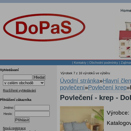
|
Kontakty
|
Obchodní podmínky
|
Zajíma
Vyhledávaní
Výrobek 7 z 16 výrobků ve výběru
Hledat
Úvodní stránka
»
Hlavní čle
povlečení
»
Povlečení krep
»
Rozšířené vyhledávání
Povlečení - krep - D
Přihlášení zákazníka
Jméno:
Výrobce:
Heslo:
Přihlásit
Katalogov
Nová registrace