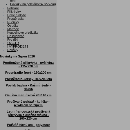
cm)
Povlaky na polštářky(45x55 cm)
Polštáře
Přikrývky
Deky a plédy
Prostěradla
Ručníky
Osušky
Matrace
Koupelnové předložky
Do kuchyně
Pro děti
! AKCE !
! VÝPRODEJ !
Roušky
Novinky na Srpen 2026
Prodloužená přikrývka - ovčí vlna
- 135x220 cm
Prostěradlo froté - 160x200 cm
Prostěradlo Jersey 180x200 cm
Povlak bavlna - Kašmír šedý -
45x65
Osuška meruňková 70x140 cm
Prošívaný polštář - kuličky -
40x40 cm se zipem
Letní francouzská prošívaná
přikrývka z dutého vlákna -
200x220 cm
Polštář 40x40 cm - polyester