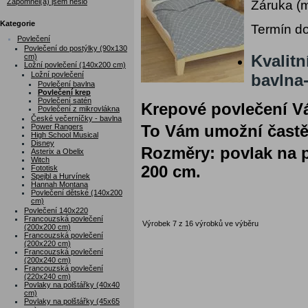
Zapomněl(a) jsem heslo
Záruka (
Kategorie
Termín do
Povlečení
Povlečení do postýlky (90x130
Kvalitn
cm)
Ložní povlečení (140x200 cm)
Ložní povlečení
bavlna
Povlečení bavlna
Povlečení krep
Povlečení satén
Krepové povlečení Vám
Povlečení z mikrovlákna
České večerníčky - bavlna
Power Rangers
To Vám umožní častějš
High School Musical
Disney
Rozměry: povlak na p
Asterix a Obelix
Witch
200 cm.
Fototisk
Spejbl a Hurvínek
Hannah Montana
Povlečení dětské (140x200
cm)
Povlečení 140x220
Francouzská povlečení
Výrobek 7 z 16 výrobků ve výběru
(200x200 cm)
Francouzská povlečení
(200x220 cm)
Francouzská povlečení
(200x240 cm)
Francouzská povlečení
(220x240 cm)
Povlaky na polštářky (40x40
cm)
Povlaky na polštářky (45x65