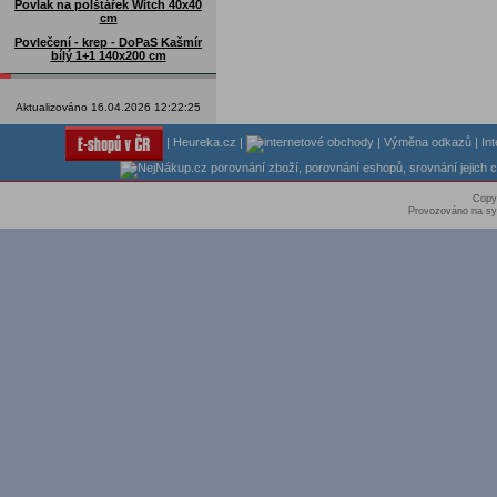
Povlak na polštářek Witch 40x40
cm
Povlečení - krep - DoPaS Kašmír
bílý 1+1 140x200 cm
Aktualizováno 16.04.2026 12:22:25
|
Heureka.cz
|
|
Výměna odkazů
|
In
Copy
Provozováno na sy