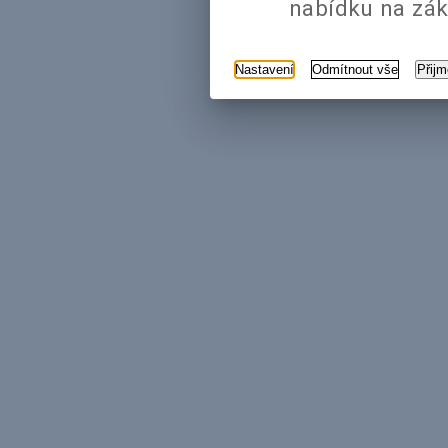
nabídku na zák
Nastavení
Odmítnout vše
Přij